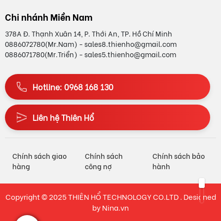
Chi nhánh Miền Nam
378A Đ. Thạnh Xuân 14, P. Thới An, TP. Hồ Chí Minh
0886072780(Mr.Nam) - sales8.thienho@gmail.com
0886071780(Mr.Triển) - sales5.thienho@gmail.com
Hotline: 0968 168 130
Liên hệ Thiên Hổ
Chính sách giao
Chính sách
Chính sách bảo
hàng
công nợ
hành
Copyright © 2025
THIÊN HỔ TECHNOLOGY CO.LTD
. Designed
by
Nina.vn