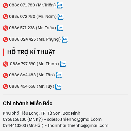
0886 071 780 (Mr.Triển)
0886 072 780 (Mr. Nam)
0886 571 238 (Mr. Triệu)
0888 024 425 (Ms. Phụng)
HỖ TRỢ KĨ THUẬT
0886 797 590 (Mr. Thịnh)
0886 864 483 (Mr. Tân)
0888 454 658 (Mr. Tuy)
Chi nhánh Miền Bắc
Khu phố Tiêu Long, TP. Từ Sơn, Bắc Ninh
0968168130 (Mr. Kỳ) - sales6.thienho@gmail.com
0944413303 (Mr.Hải) - thanhhai.thienho@gmail.com