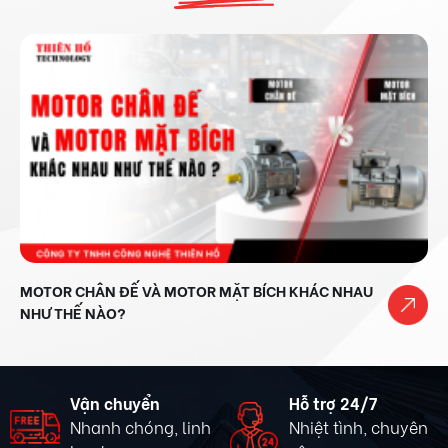
MUA BIẾN TẦN VÀ NHỮNG C
R MẶT BÍCH KHÁC NHAU
ĐỂ ĐẦU TƯ HIỆU QUẢ
Hỗ trợ 24/7
Thanh toán
nh
Nhiệt tình, chuyên
Tiện lợi, nhanh