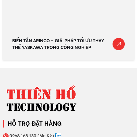
BIẾN TẦN ARINCO – GIẢI PHÁP TỐI ƯU THAY
THẾ YASKAWA TRONG CÔNG NGHIỆP
HỖ TRỢ ĐẶT HÀNG
0968 168 130 (Mr. Kỳ)