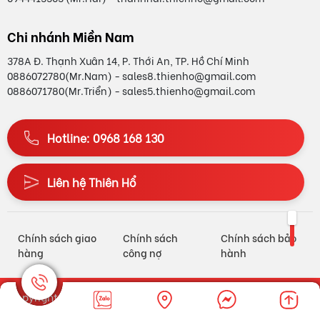
Chi nhánh Miền Nam
378A Đ. Thạnh Xuân 14, P. Thới An, TP. Hồ Chí Minh
0886072780(Mr.Nam) - sales8.thienho@gmail.com
0886071780(Mr.Triển) - sales5.thienho@gmail.com
Hotline: 0968 168 130
Liên hệ Thiên Hổ
Chính sách giao
Chính sách
Chính sách bảo
hàng
công nợ
hành
Copyright © 2025
THIÊN HỔ TECHNOLOGY CO.LTD
. Designed
by
Nina.vn