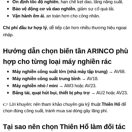
Ổn định tốc độ nghiền
, hạn chế kẹt dao, tăng năng suất.
Bảo vệ động cơ và dao nghiền
, giảm sự cố quá tải.
Vận hành êm ái
, an toàn hơn cho công nhân.
Chi phí đầu tư hợp lý
, dễ tiếp cận hơn nhiều thương hiệu ngoại 
nhập.
Hướng dẫn chọn biến tần ARINCO phù 
hợp cho từng loại máy nghiền rác
Máy nghiền công suất lớn (nhà máy tập trung)
 → AV68.
Máy nghiền công suất trung bình
 → AV18.
Máy nghiền nhỏ / mini
 → AM3 hoặc AV23.
Băng tải, quạt hút bụi, thiết bị phụ trợ
 → AU2 hoặc AV23.
👉 Lời khuyên: nên tham khảo chuyên gia kỹ thuật 
Thiên Hổ
 để 
chọn đúng công suất, tránh mua sai dòng gây lãng phí.
Tại sao nên chọn Thiên Hổ làm đối tác 