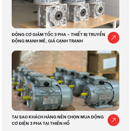
ĐỘNG CƠ GIẢM TỐC 3 PHA – THIẾT BỊ TRUYỀN
ĐỘNG MẠNH MẼ, GIÁ CẠNH TRANH
TẠI SAO KHÁCH HÀNG NÊN CHỌN MUA ĐỘNG
CƠ ĐIỆN 3 PHA TẠI THIÊN HỔ