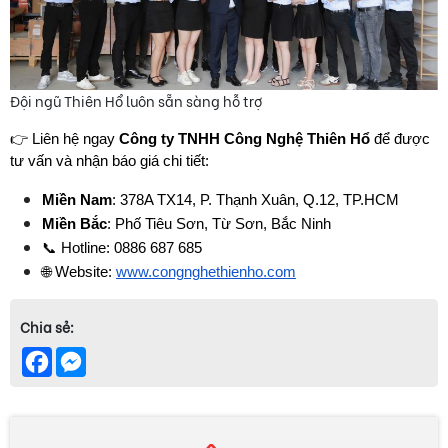
Đội ngũ Thiên Hổ luôn sẵn sàng hỗ trợ
👉 Liên hệ ngay 
Công ty TNHH Công Nghệ Thiên Hổ
 để được 
tư vấn và nhận báo giá chi tiết:
Miền Nam
: 378A TX14, P. Thạnh Xuân, Q.12, TP.HCM
Miền Bắc
: Phố Tiêu Sơn, Từ Sơn, Bắc Ninh
📞 Hotline: 0886 687 685
🌐 Website:
www.congnghethienho.com
Chia sẻ:
Facebook
Messenger