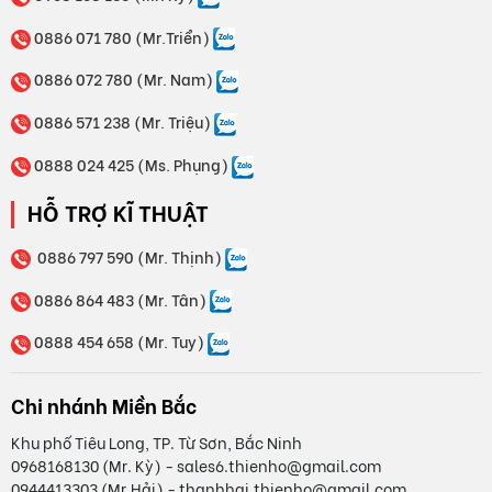
0886 071 780 (Mr.Triển)
0886 072 780 (Mr. Nam)
0886 571 238 (Mr. Triệu)
0888 024 425 (Ms. Phụng)
HỖ TRỢ KĨ THUẬT
0886 797 590 (Mr. Thịnh)
0886 864 483 (Mr. Tân)
0888 454 658 (Mr. Tuy)
Chi nhánh Miền Bắc
Khu phố Tiêu Long, TP. Từ Sơn, Bắc Ninh
0968168130 (Mr. Kỳ) - sales6.thienho@gmail.com
0944413303 (Mr.Hải) - thanhhai.thienho@gmail.com