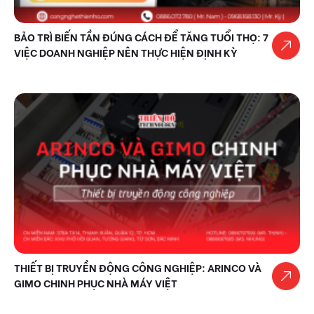
BẢO TRÌ BIẾN TẦN ĐÚNG CÁCH ĐỂ TĂNG TUỔI THỌ: 7
VIỆC DOANH NGHIỆP NÊN THỰC HIỆN ĐỊNH KỲ
THIẾT BỊ TRUYỀN ĐỘNG CÔNG NGHIỆP: ARINCO VÀ
GIMO CHINH PHỤC NHÀ MÁY VIỆT