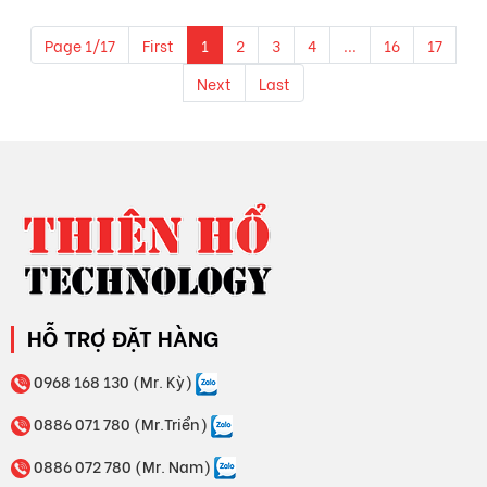
Page 1/17
First
1
2
3
4
...
16
17
Next
Last
HỖ TRỢ ĐẶT HÀNG
0968 168 130 (Mr. Kỳ)
0886 071 780 (Mr.Triển)
0886 072 780 (Mr. Nam)