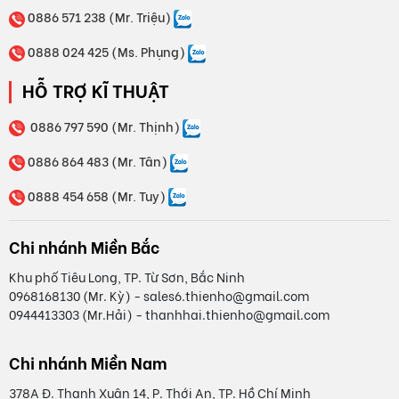
0886 571 238 (Mr. Triệu)
0888 024 425 (Ms. Phụng)
HỖ TRỢ KĨ THUẬT
0886 797 590 (Mr. Thịnh)
0886 864 483 (Mr. Tân)
0888 454 658 (Mr. Tuy)
Chi nhánh Miền Bắc
Khu phố Tiêu Long, TP. Từ Sơn, Bắc Ninh
0968168130 (Mr. Kỳ) - sales6.thienho@gmail.com
0944413303 (Mr.Hải) - thanhhai.thienho@gmail.com
Chi nhánh Miền Nam
378A Đ. Thạnh Xuân 14, P. Thới An, TP. Hồ Chí Minh