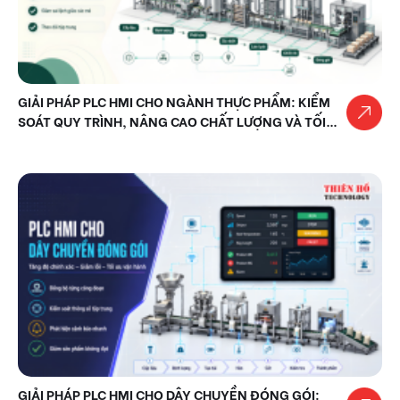
GIẢI PHÁP PLC HMI CHO NGÀNH THỰC PHẨM: KIỂM
SOÁT QUY TRÌNH, NÂNG CAO CHẤT LƯỢNG VÀ TỐI
ƯU VẬN HÀNH
GIẢI PHÁP PLC HMI CHO DÂY CHUYỀN ĐÓNG GÓI: