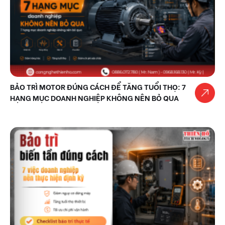
BẢO TRÌ MOTOR ĐÚNG CÁCH ĐỂ TĂNG TUỔI THỌ: 7
HẠNG MỤC DOANH NGHIỆP KHÔNG NÊN BỎ QUA