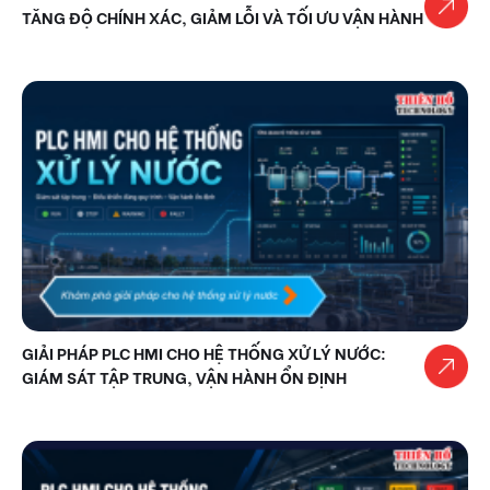
TĂNG ĐỘ CHÍNH XÁC, GIẢM LỖI VÀ TỐI ƯU VẬN HÀNH
GIẢI PHÁP PLC HMI CHO HỆ THỐNG XỬ LÝ NƯỚC:
GIÁM SÁT TẬP TRUNG, VẬN HÀNH ỔN ĐỊNH