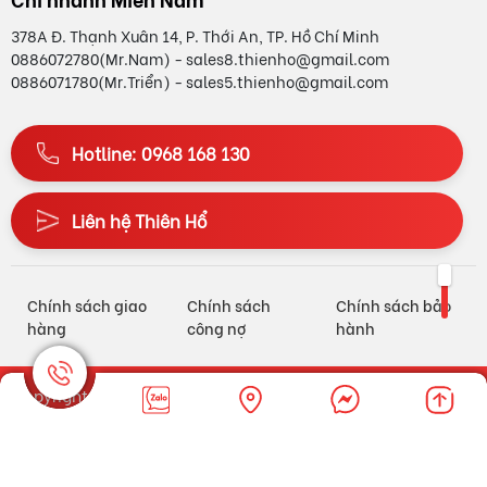
378A Đ. Thạnh Xuân 14, P. Thới An, TP. Hồ Chí Minh
0886072780(Mr.Nam) - sales8.thienho@gmail.com
0886071780(Mr.Triển) - sales5.thienho@gmail.com
Hotline: 0968 168 130
Liên hệ Thiên Hổ
Chính sách giao
Chính sách
Chính sách bảo
hàng
công nợ
hành
Copyright © 2025
THIÊN HỔ TECHNOLOGY CO.LTD
. Designed
by
Nina.vn