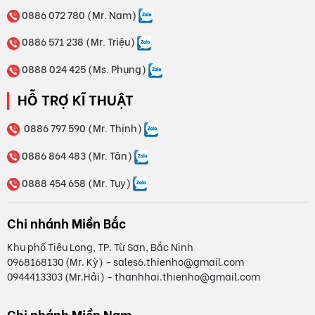
0886 072 780 (Mr. Nam)
0886 571 238 (Mr. Triệu)
0888 024 425 (Ms. Phụng)
HỖ TRỢ KĨ THUẬT
0886 797 590 (Mr. Thịnh)
0886 864 483 (Mr. Tân)
0888 454 658 (Mr. Tuy)
Chi nhánh Miền Bắc
Khu phố Tiêu Long, TP. Từ Sơn, Bắc Ninh
0968168130 (Mr. Kỳ) - sales6.thienho@gmail.com
0944413303 (Mr.Hải) - thanhhai.thienho@gmail.com
Chi nhánh Miền Nam