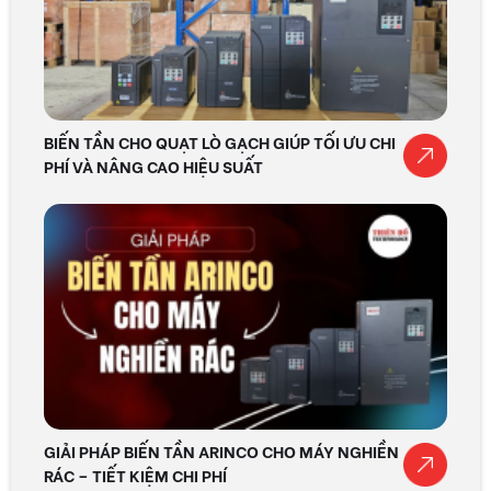
BIẾN TẦN CHO QUẠT LÒ GẠCH GIÚP TỐI ƯU CHI
PHÍ VÀ NÂNG CAO HIỆU SUẤT
GIẢI PHÁP BIẾN TẦN ARINCO CHO MÁY NGHIỀN
RÁC – TIẾT KIỆM CHI PHÍ