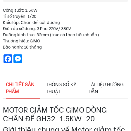
Công suất: 1.5KW
Tỉ số truyền: 1/20
Kiểu lắp: Chân đế, cốt dương
Điện áp sử dụng: 3 Pha 220V/ 380V
Đường kính trục: 32mm (trục có then tiêu chuẩn)
Thương hiệu: GIMO
Bảo hành: 18 tháng
Facebook
Messenger
CHI TIẾT SẢN
THÔNG SỐ KỸ
TÀI LIỆU HƯỚNG
PHẨM
THUẬT
DẪN
MOTOR GIẢM TỐC GIMO DÒNG
CHÂN ĐẾ GH32-1.5KW-20
Giới thiệu chung về Motor giảm tốc