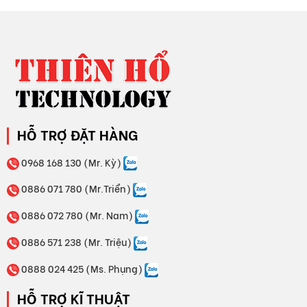
Bảo hành: 18 tháng
Với sự đa dạng trong ứng dụng và những ưu điểm vượt trội,
MOTOR GIẢM TỐC GIMO DÒNG CHÂN ĐẾ
ngày càng khẳng định
vị thế của mình trên thị trường. Việc lựa chọn đúng loại motor
giảm tốc phù hợp với nhu cầu sử dụng sẽ giúp doanh nghiệp
nâng cao hiệu quả sản xuất và tiết kiệm chi phí vận hành.
HỖ TRỢ ĐẶT HÀNG
0968 168 130 (Mr. Kỳ)
0886 071 780 (Mr.Triển)
0886 072 780 (Mr. Nam)
0886 571 238 (Mr. Triệu)
0888 024 425 (Ms. Phụng)
HỖ TRỢ KĨ THUẬT