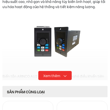
hiệu suất cao, nhỏ gọn và khả năng tùy biến linh hoạt, giúp tối
ưu hóa hoạt động của hệ thống và tiết kiệm năng lượng.
Xem thêm
Biến tần ARINCO AU2 được trang bị công nghệ điều khiển tiên
tiến, cho phép điều khiển chính xác tốc độ và mô-men xoắn
của động cơ. Bên cạnh đó, biến tần còn tích hợp nhiều tính
năng bảo vệ, giúp đảm bảo an toàn cho động cơ và hệ thống
SẢN PHẨM CÙNG LOẠI
điện.
Ưu điểm nổi bật của biến tần