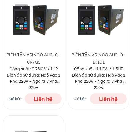
ARINCO AU2
Thiết kế:
Nhỏ gọn, đơn giản và dễ dàng lắp đặt.
Hiệu suất cao:
ARINCO AU2 giúp giảm thiểu tổn thất năng
lượng và nâng cao hiệu quả hoạt động của hệ thống.
Tiết kiệm điện năng:
Tối ưu khả năng tiêu thụ điện của
động cơ.
BIẾN TẦN ARINCO AU2-0-
BIẾN TẦN ARINCO AU2-0-
0R7G1
1R1G1
Công suất:
0.75KW / 1HP
Công suất: 1.1
KW / 1.5HP
Điện áp sử dụng: Ngõ vào 1
Điện áp sử dụng: Ngõ vào 1
Pha 220V - Ngõ ra 3 Pha
Pha 220V - Ngõ ra 3 Pha
220V
220V
Hỗ trợ truyền thông:
Hỗ trợ truyền thông:
Liên hệ
Liên hệ
Giá bán:
Giá bán:
MODBUS RS485
MODBUS RS485
Thương hiệu: ARINCO
Thương hiệu: ARINCO
Bảo hành: 18 tháng
Bảo hành: 18 tháng
Độ tin cậy:
Được thiết kế với các linh kiện chất lượng và